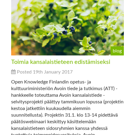
blog
Toimia kansalaistieteen edistämiseksi
Posted 19th January 2017
Open Knowledge Finlandin opetus- ja
kulttuuriministeriön Avoin tiede ja tutkimus (ATT) -
hankkeelle toteuttama Avoin kansalaistiede -
selvitysprojekti päättyy tammikuun lopussa (projektin
kestoa jatkettiin kuukaudella aiemmin
suunnitellusta). Projektin 31.1. klo 13-14 pidettävä
päätöswebinaari keskittyy käsittelemään
kansalaistieteen sidosryhmien kanssa yhdessä
tuotettuja toimenpidesuosituksia. Avoin