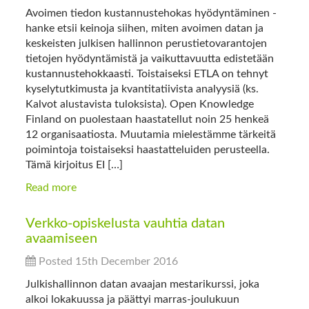
Avoimen tiedon kustannustehokas hyödyntäminen -
hanke etsii keinoja siihen, miten avoimen datan ja
keskeisten julkisen hallinnon perustietovarantojen
tietojen hyödyntämistä ja vaikuttavuutta edistetään
kustannustehokkaasti. Toistaiseksi ETLA on tehnyt
kyselytutkimusta ja kvantitatiivista analyysiä (ks.
Kalvot alustavista tuloksista). Open Knowledge
Finland on puolestaan haastatellut noin 25 henkeä
12 organisaatiosta. Muutamia mielestämme tärkeitä
poimintoja toistaiseksi haastatteluiden perusteella.
Tämä kirjoitus EI […]
Read more
Verkko-opiskelusta vauhtia datan
avaamiseen
Posted 15th December 2016
Julkishallinnon datan avaajan mestarikurssi, joka
alkoi lokakuussa ja päättyi marras-joulukuun