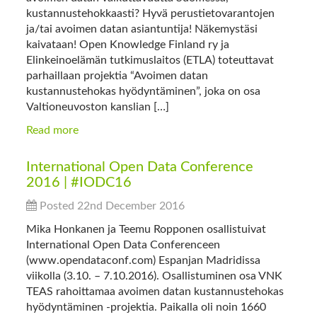
kustannustehokkaasti? Hyvä perustietovarantojen
ja/tai avoimen datan asiantuntija! Näkemystäsi
kaivataan! Open Knowledge Finland ry ja
Elinkeinoelämän tutkimuslaitos (ETLA) toteuttavat
parhaillaan projektia “Avoimen datan
kustannustehokas hyödyntäminen”, joka on osa
Valtioneuvoston kanslian […]
Read more
International Open Data Conference
2016 | #IODC16
Posted 22nd December 2016
Mika Honkanen ja Teemu Ropponen osallistuivat
International Open Data Conferenceen
(www.opendataconf.com) Espanjan Madridissa
viikolla (3.10. – 7.10.2016). Osallistuminen osa VNK
TEAS rahoittamaa avoimen datan kustannustehokas
hyödyntäminen -projektia. Paikalla oli noin 1660